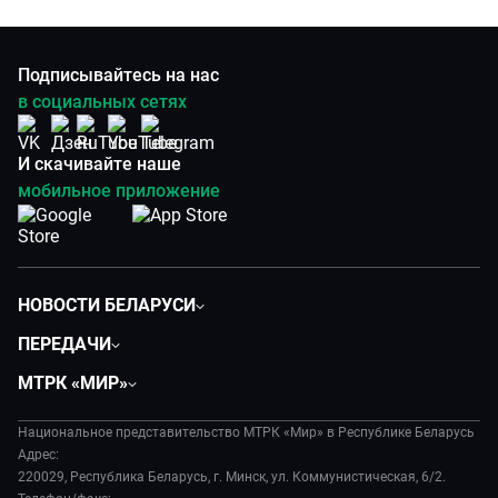
Подписывайтесь на нас
в социальных сетях
И скачивайте наше
мобильное приложение
НОВОСТИ БЕЛАРУСИ
Политика
ПЕРЕДАЧИ
Общество
Вместе
МТРК «МИР»
Экономика
Белорусский стандарт
О филиале
Происшествия
Все как у людей
Национальное представительство МТРК «Мир» в Республике Беларусь
История
Наука и технологии
Адрес:
Вместе выгодно
Руководство
220029, Республика Беларусь, г. Минск, ул. Коммунистическая, 6/2.
Здоровье и медицина
Евразия. Культурно