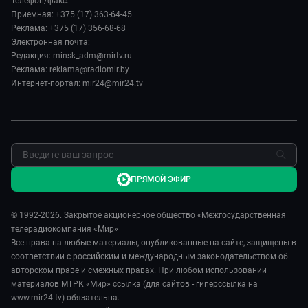
Телефон/факс:
Лица мира
Авто
Приемная: +375 (17) 363-64-45
Евразия. Регионы
Новости
Реклама: +375 (17) 356-68-68
Культура
Наши иностранцы
Пресса о нас
Электронная почта:
Спорт
Пять причин поехать в...
Редакция: minsk_adm@mirtv.ru
Карьера
Реклама: reklama@radiomir.by
Сделано в Содружестве
Реклама
Интернет-портал: mir24@mir24.tv
Обратная связь
ПРЯМОЙ ЭФИР
© 1992-2026. Закрытое акционерное общество «Межгосударственная
телерадиокомпания «Мир»
Все права на любые материалы, опубликованные на сайте, защищены в
соответствии с российским и международным законодательством об
авторском праве и смежных правах. При любом использовании
материалов МТРК «Мир» ссылка (для сайтов - гиперссылка на
www.mir24.tv) обязательна.