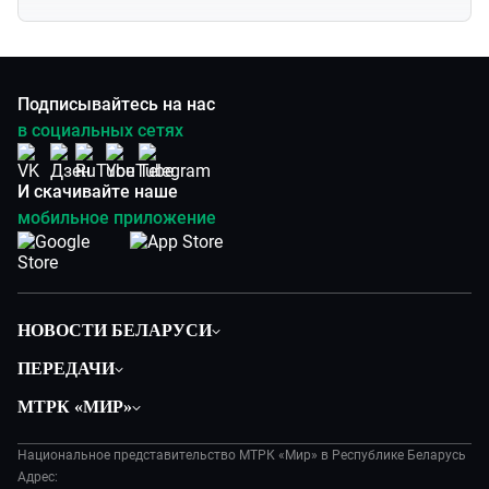
Подписывайтесь на нас
в социальных сетях
И скачивайте наше
мобильное приложение
НОВОСТИ БЕЛАРУСИ
Политика
ПЕРЕДАЧИ
Общество
Вместе
МТРК «МИР»
Экономика
Белорусский стандарт
О филиале
Происшествия
Все как у людей
Национальное представительство МТРК «Мир» в Республике Беларусь
История
Наука и технологии
Адрес:
Вместе выгодно