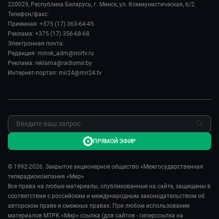
Руководство
220029, Республика Беларусь, г. Минск, ул. Коммунистическая, 6/2.
Здоровье и медицина
Евразия. Культурно
Телефон/факс:
Лица мира
Авто
Приемная: +375 (17) 363-64-45
Евразия. Регионы
Новости
Реклама: +375 (17) 356-68-68
Культура
Наши иностранцы
Пресса о нас
Электронная почта:
Спорт
Пять причин поехать в...
Редакция: minsk_adm@mirtv.ru
Карьера
Реклама: reklama@radiomir.by
Сделано в Содружестве
Реклама
Интернет-портал: mir24@mir24.tv
Обратная связь
ПРЯМОЙ ЭФИР
© 1992-2026. Закрытое акционерное общество «Межгосударственная
телерадиокомпания «Мир»
Все права на любые материалы, опубликованные на сайте, защищены в
соответствии с российским и международным законодательством об
авторском праве и смежных правах. При любом использовании
материалов МТРК «Мир» ссылка (для сайтов - гиперссылка на