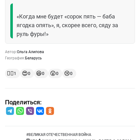
«Когда мне будет «сорок пять — баба
ягодка опять», я, скорее всего, сяду за
руль фуры!»
Автор:
Ольга Алипова
География:
Беларусь
👍🏻
😍
😆
😲
😢
1
0
0
0
0
Поделиться:
#
ВЕЛИКАЯ ОТЕЧЕСТВЕННАЯ ВОЙНА