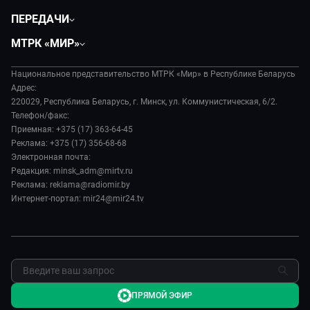
Политика
ПЕРЕДАЧИ
Общество
Вместе
МТРК «МИР»
Экономика
Белорусский стандарт
О филиале
Происшествия
Все как у людей
Национальное представительство МТРК «Мир» в Республике Беларусь
История
Наука и технологии
Адрес:
Вместе выгодно
Руководство
220029, Республика Беларусь, г. Минск, ул. Коммунистическая, 6/2.
Здоровье и медицина
Евразия. Культурно
Телефон/факс:
Лица мира
Авто
Приемная: +375 (17) 363-64-45
Евразия. Регионы
Новости
Реклама: +375 (17) 356-68-68
Культура
Наши иностранцы
Пресса о нас
Электронная почта:
Спорт
Пять причин поехать в...
Редакция: minsk_adm@mirtv.ru
Карьера
Реклама: reklama@radiomir.by
Сделано в Содружестве
Реклама
Интернет-портал: mir24@mir24.tv
Обратная связь
ПРЯМОЙ ЭФИР